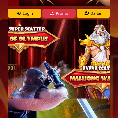
Login
Promo
Daftar